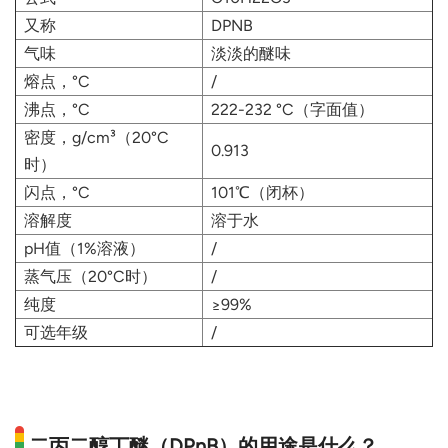
又称
DPNB
气味
淡淡的醚味
熔点，°C
/
沸点，°C
222-232 °C（字面值）
密度，g/cm³（20°C
0.913
时）
闪点，°C
101℃（闭杯）
溶解度
溶于水
pH值（1%溶液）
/
蒸气压（20°C时）
/
纯度
≥99%
可选年级
/
二丙二醇丁醚（DPnB）的用途是什么？