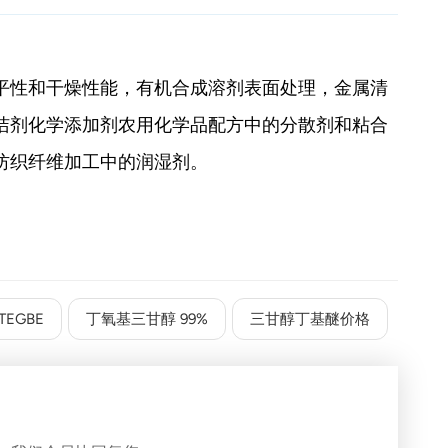
平性和干燥性能，
有机合成溶剂
表面处理，
金属清
洁剂
化学添加剂
农用化学品配方中的分散剂和粘合
纺织纤维加工中的润湿剂。
EGBE
丁氧基三甘醇 99%
三甘醇丁基醚价格