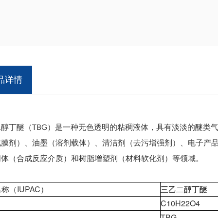
品详情
二醇丁醚（TBG）是一种无色透明的粘稠液体，具有淡淡的醚类
成膜剂）、油墨（溶剂载体）、清洁剂（去污增强剂）、电子产
间体（合成反应介质）和树脂增塑剂（材料软化剂）等领域。
称（IUPAC）
三乙二醇丁醚
C10H22O4
TBG