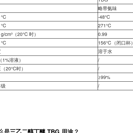
略带氨味
°C
-48℃
°C
271℃
/cm³（20°C 时）
0.99
°C
156℃
（闭口杯
度
溶于水
（1%溶液）
/
（20°C时）
/
≥99%
年级
/
么是
三
乙二醇丁
醚 TBG
用途？