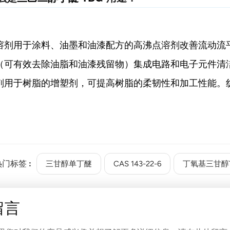
溶剂
用于涂料、油墨和油漆配方的高沸点溶剂
改善流动流
（可有效去除油脂和油漆残留物）
集成电路和电子元件清
剂
用于树脂的增塑剂，可提高树脂的柔韧性和加工性能。
热门标签 :
三甘醇单丁醚
CAS 143-22-6
丁氧基三甘醇T
留言