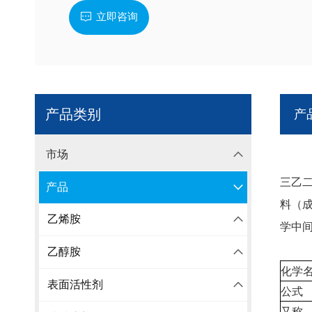
立即咨询
产品类别
产
市场
三乙
产品
料（
乙烯胺
学中
乙醇胺
化学名
表面活性剂
公式
又称