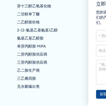
立
异十三醇乙氧基化物
您的
二甘醇单丁醚
们的
二乙醇胺价格
们。
2-(2-氨基乙基氨基)乙醇
氨基乙基乙醇胺
单异丙醇胺 MIPA
二异丙醇胺供应商
三异丙醇胺供应商
乙二胺生产商
三乙烯四胺
无水哌嗪出售
获