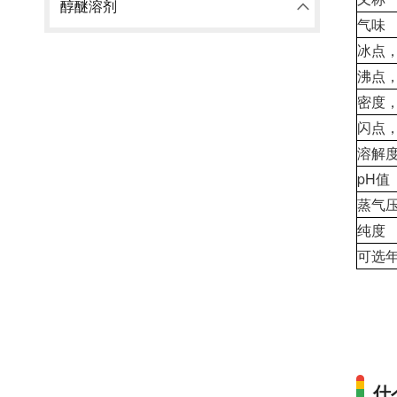
醇醚溶剂
气味
冰点
，
沸点，
密度，g
闪点，
溶解
pH值
蒸气压
纯度
可选
什