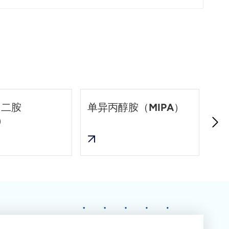
乙二胺
单异丙醇胺（MIPA）
二
）