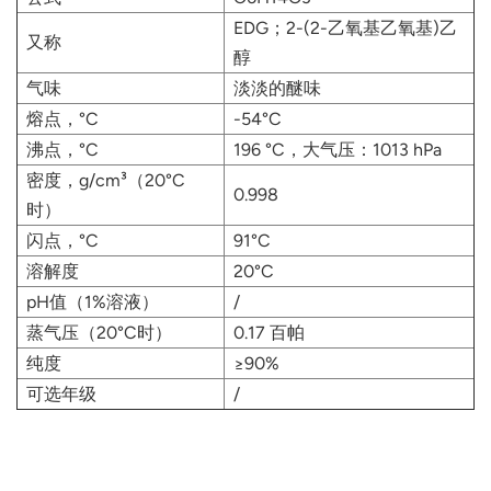
EDG；2-(2-乙氧基乙氧基)乙
又称
醇
气味
淡淡的醚味
熔点，°C
-54°C
沸点，°C
196 °C，大气压：1013 hPa
密度，g/cm³（20°C
0.998
时）
闪点，°C
91°C
溶解度
20°C
pH值（1%溶液）
/
蒸气压（20°C时）
0.17 百帕
纯度
≥90%
可选年级
/