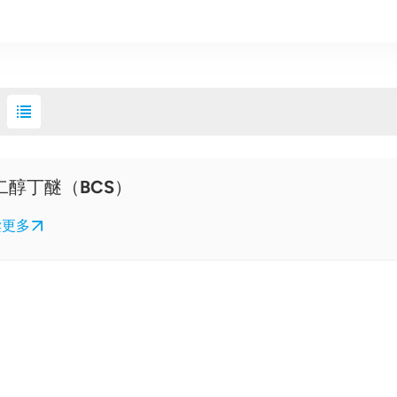
二醇丁醚（BCS）
读更多