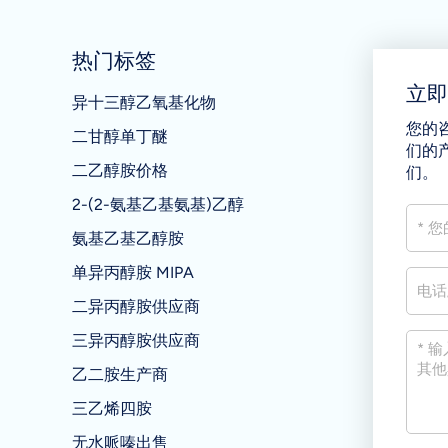
热门标签
立
异十三醇乙氧基化物
您的
二甘醇单丁醚
们的
二乙醇胺价格
们。
2-(2-氨基乙基氨基)乙醇
氨基乙基乙醇胺
单异丙醇胺 MIPA
二异丙醇胺供应商
三异丙醇胺供应商
乙二胺生产商
三乙烯四胺
无水哌嗪出售