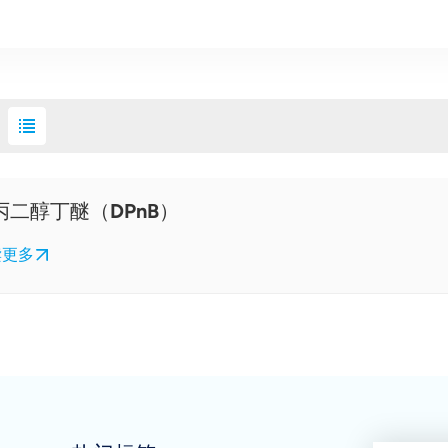
丙二醇丁醚（DPnB）
读更多