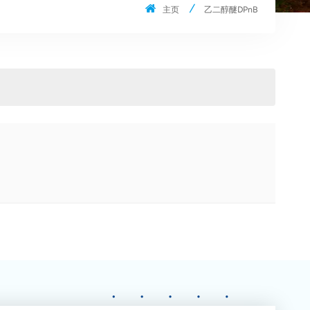
主页
乙二醇醚DPnB