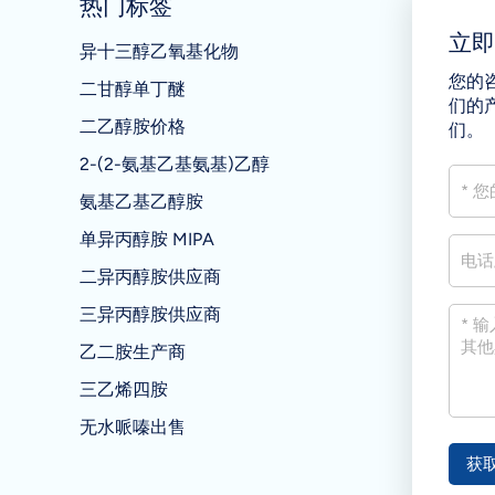
热门标签
立
异十三醇乙氧基化物
您的
二甘醇单丁醚
们的
二乙醇胺价格
们。
2-(2-氨基乙基氨基)乙醇
氨基乙基乙醇胺
单异丙醇胺 MIPA
二异丙醇胺供应商
三异丙醇胺供应商
乙二胺生产商
三乙烯四胺
无水哌嗪出售
获