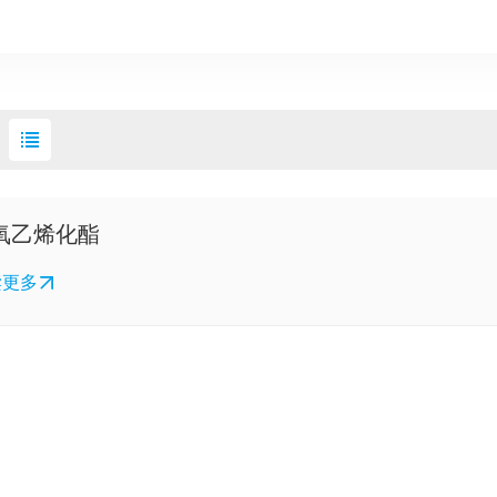
氧乙烯化酯
读更多