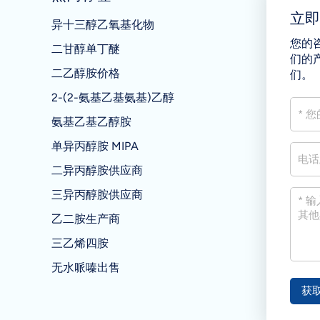
立
异十三醇乙氧基化物
您的
二甘醇单丁醚
们的
二乙醇胺价格
们。
2-(2-氨基乙基氨基)乙醇
氨基乙基乙醇胺
单异丙醇胺 MIPA
二异丙醇胺供应商
三异丙醇胺供应商
乙二胺生产商
三乙烯四胺
无水哌嗪出售
获