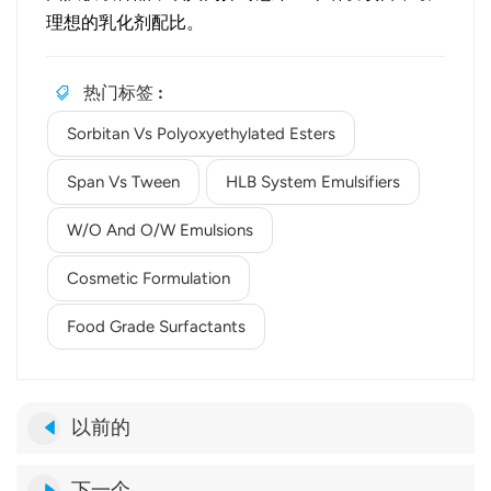
理想的乳化剂配比。
热门标签 :
Sorbitan Vs Polyoxyethylated Esters
Span Vs Tween
HLB System Emulsifiers
W/O And O/W Emulsions
Cosmetic Formulation
Food Grade Surfactants
以前的
下一个