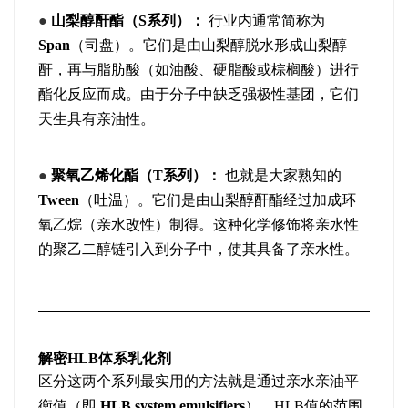
●
山梨醇酐酯（S系列）：
行业内通常简称为
Span
（司盘）。它们是由山梨醇脱水形成山梨醇
酐，再与脂肪酸（如油酸、硬脂酸或棕榈酸）进行
酯化反应而成。由于分子中缺乏强极性基团，它们
天生具有亲油性。
●
聚氧乙烯化酯（T系列）：
也就是大家熟知的
Tween
（吐温）。它们是由山梨醇酐酯经过加成环
氧乙烷（亲水改性）制得。这种化学修饰将亲水性
的聚乙二醇链引入到分子中，使其具备了亲水性。
解密HLB体系乳化剂
区分这两个系列最实用的方法就是通过亲水亲油平
衡值（即
HLB system emulsifiers
）。HLB值的范围