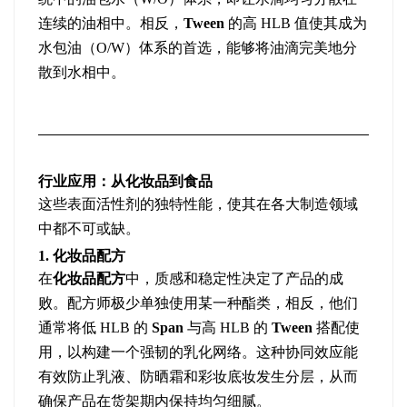
连续的油相中。相反，
Tween
的高 HLB 值使其成为
水包油（O/W）体系的首选，能够将油滴完美地分
散到水相中。
行业应用：从化妆品到食品
这些表面活性剂的独特性能，使其在各大制造领域
中都不可或缺。
1. 化妆品配方
在
化妆品配方
中，质感和稳定性决定了产品的成
败。配方师极少单独使用某一种酯类，相反，他们
通常将低 HLB 的
Span
与高 HLB 的
Tween
搭配使
用，以构建一个强韧的乳化网络。这种协同效应能
有效防止乳液、防晒霜和彩妆底妆发生分层，从而
确保产品在货架期内保持均匀细腻。