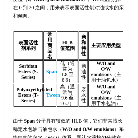
在 0 到 20 之间，用来表示表面活性剂对油或水的亲
和倾向。
常
亲
用
表面活性
HLB
和
商
主要应用类型
剂系列
值范围
特
品
性
名
低（通
W/O and
Sorbitan
亲
常为
O/W
Esters (S-
Span
油
1.8 至
emulsions
（主
Series)
性
8.6）
用于油包水）
高（通
W/O and
Polyoxyethylated
亲
常为
O/W
Esters (T-
Tween
水
9.6 至
emulsions
（主
Series)
性
16.7）
用于水包油）
由于
Span
分子具有较低的 HLB 值，它们非常擅长
稳定水包油与油包水（
W/O and O/W emulsions
）系
统中的油包水（W/O）体系，即让水滴均匀分散在