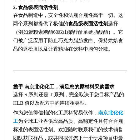
2. 食品级表面活性剂
在食品制造中，安全性和法规合规性高于一切。这
两个系列都提供了极佳的
食品级表面活性剂
选择
（例如聚赖索糖酯60或山梨醇酐单硬脂酸酯）。它
们被广泛应用于防止巧克力脂肪发白、保持烘焙食
品的蓬松度以及让香精油在饮料中均匀分散。
携手 南京北化化工，满足您的原材料采购需求
选择 S 系列还是 T 系列，完全取决于您目标产品的
HLB 值以及配方中的连续相类型。
作为您值得信赖的化工原料贸易伙伴，
南京北化化
工
为全球工业界供应高品质、高稳定性且符合合规
标准的表面活性剂。欢迎随时联系我们的技术销售
团队获取样品，或共同探讨您下一个研发项目中最