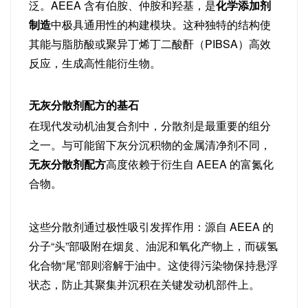
泛。AEEA 含有伯胺、仲胺和羟基，是
化学添加剂
制造
中极具通用性的构建模块。这种独特的结构使
其能与脂肪酸或聚异丁烯丁二酸酐（PIBSA）高效
反应，生成高性能衍生物。
无灰分散剂配方的基石
在现代发动机油复合剂中，分散剂是最重要的组分
之一。与可能留下灰分沉积物的金属清净剂不同，
无灰分散剂配方
高度依赖于衍生自 AEEA 的富氮化
合物。
这些分散剂通过极性吸引发挥作用：源自 AEEA 的
分子“头”部吸附在烟炱、油泥和氧化产物上，而碳氢
化合物“尾”部则溶解于油中。这使得污染物保持悬浮
状态，防止其聚集并沉积在关键发动机部件上。