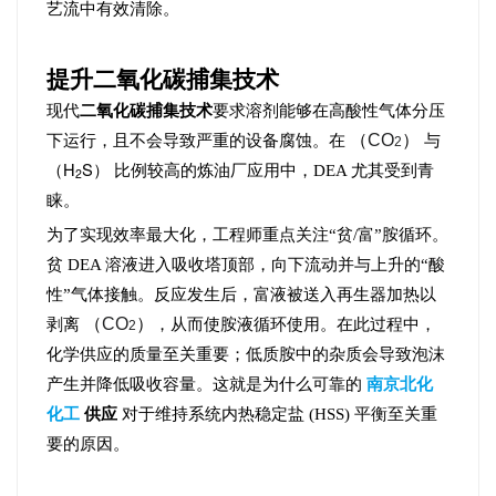
艺流中有效清除。
提升二氧化碳捕集技术
现代
二氧化碳捕集技术
要求溶剂能够在高酸性气体分压
（
CO
）
下运行，且不会导致严重的设备腐蚀。在
与
2
（H
S）
比例较高的炼油厂应用中，DEA 尤其受到青
2
睐。
为了实现效率最大化，工程师重点关注“贫/富”胺循环。
贫 DEA 溶液进入吸收塔顶部，向下流动并与上升的“酸
性”气体接触。反应发生后，富液被送入再生器加热以
（
CO
）
剥离
，从而使胺液循环使用。在此过程中，
2
化学供应的质量至关重要；低质胺中的杂质会导致泡沫
产生并降低吸收容量。这就是为什么可靠的
南京北化
化工
供应
对于维持系统内热稳定盐 (HSS) 平衡至关重
要的原因。