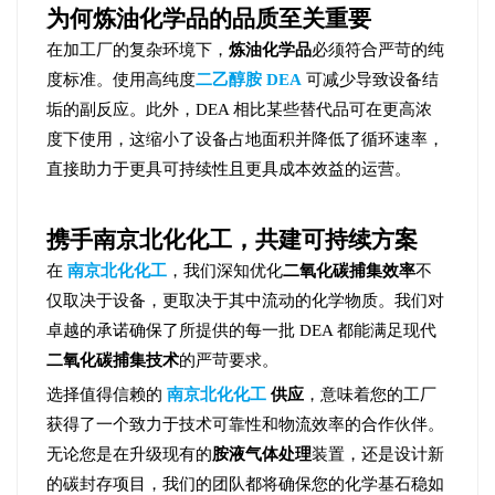
为何炼油化学品的品质至关重要
在加工厂的复杂环境下，
炼油化学品
必须符合严苛的纯
度标准。使用高纯度
二乙醇胺 DEA
可减少导致设备结
垢的副反应。此外，DEA 相比某些替代品可在更高浓
度下使用，这缩小了设备占地面积并降低了循环速率，
直接助力于更具可持续性且更具成本效益的运营。
携手南京北化化工，共建可持续方案
在
南京北化化工
，我们深知优化
二氧化碳捕集效率
不
仅取决于设备，更取决于其中流动的化学物质。我们对
卓越的承诺确保了所提供的每一批 DEA 都能满足现代
二氧化碳捕集技术
的严苛要求。
选择值得信赖的
南京北化化工
供应
，意味着您的工厂
获得了一个致力于技术可靠性和物流效率的合作伙伴。
无论您是在升级现有的
胺液气体处理
装置，还是设计新
的碳封存项目，我们的团队都将确保您的化学基石稳如