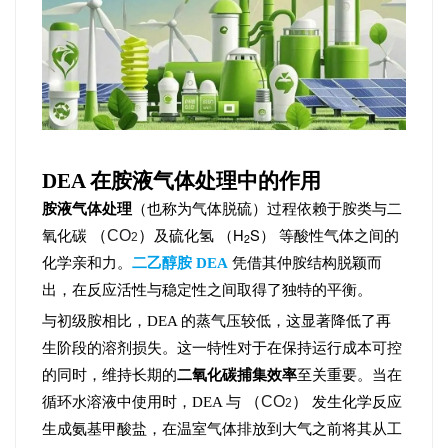
DEA 在胺液气体处理中的作用
胺液气体处理
（也称为气体脱硫）过程依赖于胺类与二
（H
S）
（
CO
）
氧化碳
及硫化氢
等酸性气体之间的
2
2
化学亲和力。
二乙醇胺 DEA
凭借其仲胺结构脱颖而
出，在反应活性与稳定性之间取得了独特的平衡。
与初级胺相比，DEA 的蒸气压较低，这显著降低了再
生阶段的溶剂损失。这一特性对于在保持运行成本可控
的同时，维持长期的
二氧化碳捕集效率
至关重要。当在
（
CO
）
循环水溶液中使用时，DEA 与
发生化学反应
2
生成氨基甲酸盐，在温室气体排放到大气之前将其从工