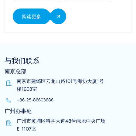
早期强度（1至3天）的传统助磨剂三乙醇胺
（TEA）不同，TIPA 拥有独特的优势：它能显著实
现中后期抗压强度提升，尤其是在7天和28天的龄
阅读更多
期表现更为突出。 科学原理：加速水泥水化 要理
解 TIPA 如何提高抗压强度，我们需要深入解析水泥
加水后发生的化学反应——即水泥水化过程。 水
泥熟料主要由几种矿物相组成，主要是硅酸三钙
（C3S）和铁铝酸四钙（C4AF）。TIPA 在水化过
程中通过以下特定机制起到化学催化作用： 1. 铁
与我们联系
铝离子络合： TIPA 能极其高效地螯合金属离子，特
南京总部
别是来自中间相（C4AF）的铁离子（Fe^3+）和铝
离子（Al^3+）。 2. 加速溶解： 通过与这些离子
南京市建邺区云龙山路101号海协大厦1号
形成可溶性络合物，TIPA 加速了铁酸盐相的溶解速
楼1603室
度。 3. 优化孔结构： 这种加速反应促进了水化产
+86-25-86603686
物——特别是水化硅酸钙（C-S-H）凝胶的快速形
成，从而填补了水泥基体内部的微观毛细孔。 其
广州办事处
最终结果是形成了更紧密、孔隙率更低的微观结
广州市黄埔区科学大道48号绿地中央广场
构。通过降低水泥石的孔隙率并提高其密实度，最
E-1107室
终实现了显著的抗压强度提升，使混凝土结构更加