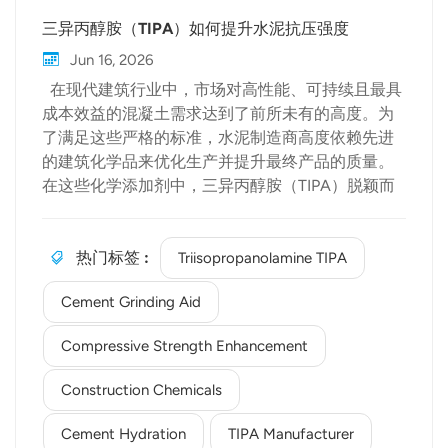
三异丙醇胺（TIPA）如何提升水泥抗压强度
Jun 16, 2026
在现代建筑行业中，市场对高性能、可持续且最具
成本效益的混凝土需求达到了前所未有的高度。为
了满足这些严格的标准，水泥制造商高度依赖先进
的建筑化学品来优化生产并提升最终产品的质量。
在这些化学添加剂中，三异丙醇胺（TIPA）脱颖而
出，成为大幅提升水泥性能的首选。 作为一家值
得信赖的全球TIPA制造商，南京北化化工致力于提
供驱动行业进步的高纯度化学解决方案。在本文
热门标签 :
Triisopropanolamine TIPA
中，我们将深入探讨 TIPA 改变水泥特性并增强其强
Cement Grinding Aid
度的科学原理。 双重角色：助磨与增强强度 在水
泥制造过程中，熟料粉磨消耗了大量的能量。TIPA
Compressive Strength Enhancement
被广泛用作水泥助磨剂配方的核心成分。它能有效
防止粉磨过程中的颗粒团聚（即水泥颗粒黏结成
Construction Chemicals
块），从而提高磨机效率并优化颗粒粒径分布。
然而，TIPA 的益处远不止于粉磨阶段。与主要提升
Cement Hydration
TIPA Manufacturer