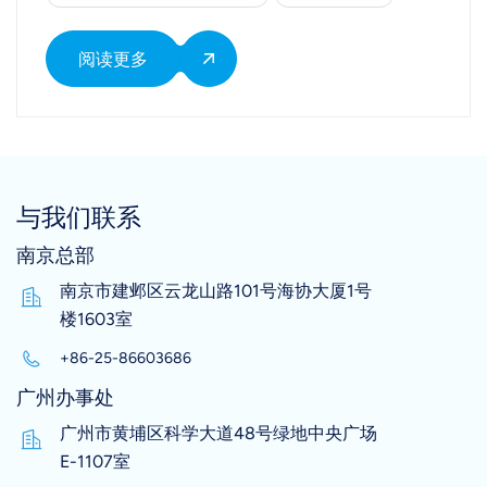
致气泡壁变薄并最终破裂。 为什么 PPG-2000 是
行业标准？ 虽然 PPG 有多种分子量规格，但 PPG-
2000 经常被视为工业应用的“金标准”。其分子量约
阅读更多
为 2,000，在疏水性和分散性之间达到了完美的平
衡。 PPG-2000 的核心优势包括： ● 低毒性：适用
于对环境敏感的工艺流程。 ● 高闪点：确保在高温
工业循环中的操作安全。 ● 优异的铺展系数：使其
能快速覆盖大面积表面，迅速消除泡沫。 关键
应用：从实验室到大规模工业 基于 PPG 的消泡剂具
与我们联系
有广泛的适用性，在以下领域不可或缺： 1. 发酵工
南京总部
艺 在生物技术领域，发酵消泡剂至关重要。微生物
在消耗营养物质并产生气体时，浓密的泡沫可能会
南京市建邺区云龙山路101号海协大厦1号
溢出反应器。聚丙烯二醇 PPG 在此备受青睐，因为
楼1603室
它通常对微生物无抑制作用，能在不损害生物反
+86-25-86603686
应“引擎”的前提下控制泡沫。 2. 水处理 水处理化学
品的效率取决于其在不同 pH 值下的表现。基于
广州办事处
PPG 的消泡剂有助于管理二次废水处理曝气阶段产
广州市黄埔区科学大道48号绿地中央广场
生的泡沫，防止环境排放违规。 3. 化学制造 在树
E-1107室
脂或涂料的合成过程中，夹带的空气会破坏成品的