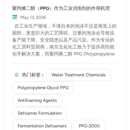
聚丙烯二醇（PPG）作为工业消泡剂的作用机理
May 13, 2026
在工业生产领域，不请自来的泡沫不仅是视觉上的
困扰，更是巨大的工艺障碍。过量的泡沫会导致设
备产能下降、安全隐患以及产品污染。作为专业的
化工原料贸易商，南京北化化工致力于提供高性能
化学解决方案，而聚丙烯二醇 PPG (Polypropylene
glycol PPG) 正是现代消泡剂配方中最有效的核心组
分之一。 泡沫控制的科学原理 要理解 PPG 的
作用，首先需要了解泡沫的成因。泡沫是气体在液
热门标签 :
Water Treatment Chemicals
体中的分散体系，由降低表面张力并在气泡周围形
Polypropylene Glycol PPG
成柔性薄膜的表面活性剂所稳定。 聚丙烯二醇 PPG
的功能在于破坏这些薄膜。与其他化学品不同，
Antifoaming Agents
PPG 具有独特的温度依赖性溶解度。在特定温度
下，它会变得不溶，从而起到强力表面活性剂破坏
Defoamer Formulation
剂的作用。当加入发泡体系时，PPG 分子会迅速铺
展在气液界面上，取代原有的稳定表面活性剂，导
Fermentation Defoamers
PPG-2000