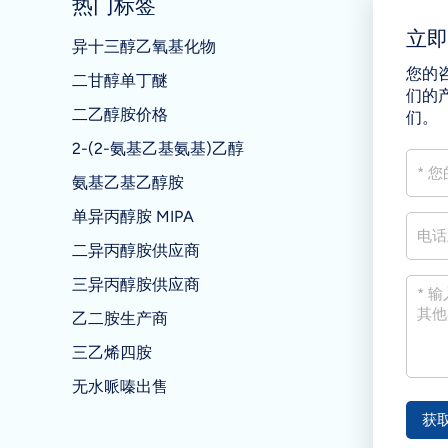
热门标签
立
异十三醇乙氧基化物
您的
二甘醇单丁醚
们的
二乙醇胺价格
们。
2-(2-氨基乙基氨基)乙醇
氨基乙基乙醇胺
单异丙醇胺 MIPA
二异丙醇胺供应商
三异丙醇胺供应商
乙二胺生产商
三乙烯四胺
无水哌嗪出售
获