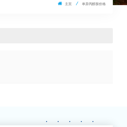
主页
单异丙醇胺价格